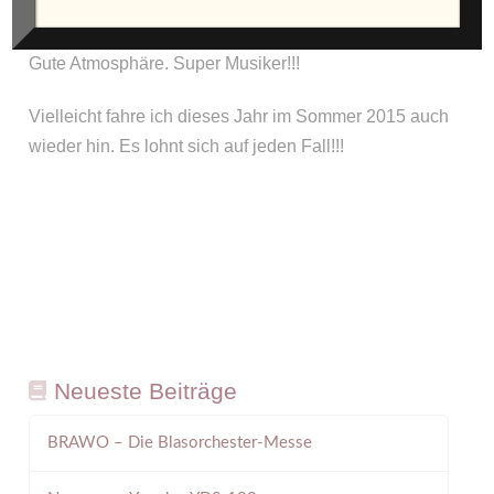
Das North Sea Jazz Festival 2014 in Rotterdam ist
vorbei. Es war einfach wunderbar. Nette Menschen.
Gute Atmosphäre. Super Musiker!!!
Vielleicht fahre ich dieses Jahr im Sommer 2015 auch
wieder hin. Es lohnt sich auf jeden Fall!!!
Neueste Beiträge
BRAWO – Die Blasorchester-Messe