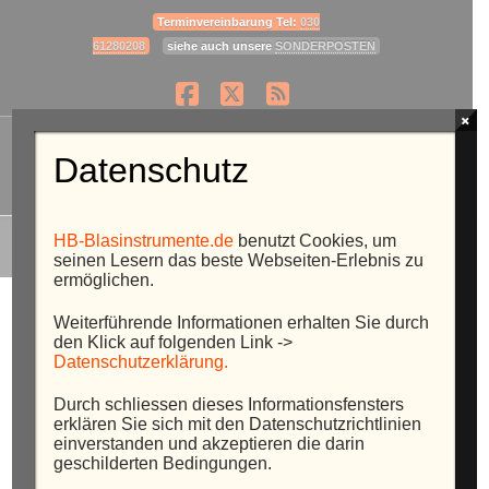
Terminvereinbarung Tel:
030
61280208
siehe auch unsere
SONDERPOSTEN
Facebook
X
RSS
×
Navig
Datenschutz
HOME
BEITRÄGE
NORTH SEA JAZZ FESTIVAL 2014 ROTTERDAM
HB-Blasinstrumente.de
benutzt Cookies, um
seinen Lesern das beste Webseiten-Erlebnis zu
ermöglichen.
Weiterführende Informationen erhalten Sie durch
North Sea Jazz Festival 2014
den Klick auf folgenden Link ->
Rotterdam
Datenschutzerklärung.
Durch schliessen dieses Informationsfensters
BRAUN HANNO
21. FEBRUAR 2015
AKTUELLES
erklären Sie sich mit den Datenschutzrichtlinien
einverstanden und akzeptieren die darin
geschilderten Bedingungen.